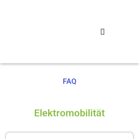
Potenzialberatung Elektromobilität
Realisierungsberatung Elektromobilität
FAQ
Elektromobilität